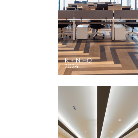
K + N HQ
2024