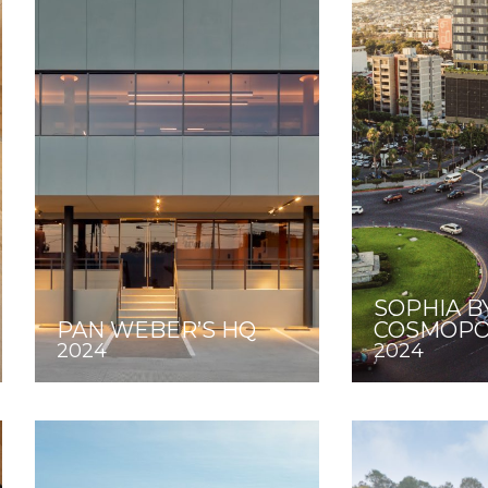
SOPHIA B
PAN WEBER’S HQ
COSMOPO
2024
2024